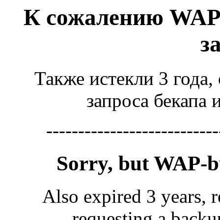
К сожалению WAP
з
Также истекли 3 года,
запроса бекапа 
---------------------------
Sorry, but WAP-
Also expired 3 years, r
requesting a backu